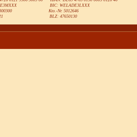
PBDE3MXXX BIC: WELADE3LXXX
 9506300300 Kto.-Nr. 5012646
7260121 BLZ: 47650130