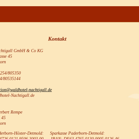
Kontakt
chtigall GmbH & Co KG
asse 45
orn
5254/805350
4/80535144
tion
@waldhotel-nachtigall.de
dhotel-Nachtigall.de
erbert Rempe
. 45
orn
derborn-Höxter-Detmold: Sparkasse Paderborn-Detmold:
4726 0121 9506 3003 00 IBAN: DE63 4765 0130 0005 0126 46