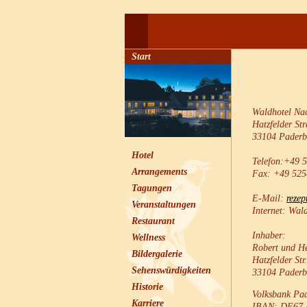
Start
Waldhotel Na
Hatzfelder Str
33104 Paderb
Hotel
Telefon:+49 
Arrangements
Fax: +49 525
Tagungen
E-Mail:
rezep
Veranstaltungen
Internet: Wal
Restaurant
Inhaber:
Wellness
Robert und H
Bildergalerie
Hatzfelder Str
Sehenswürdigkeiten
33104 Paderb
Historie
Volksbank Pa
Karriere
IBAN: DE67 