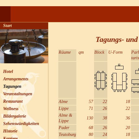
Start
Tagungs- und
Räume
qm
Block
U-Form
Par
tari
Hotel
Arrangements
Tagungen
Veranstaltungen
Restaurant
Alme
57
22
18
Lippe
71
26
22
Wellness
Alme &
Bildergalerie
130
38
36
Lippe
Sehenswürdigkeiten
Pader
68
26
20
Historie
Teutoburg
80
24
18
Karriere