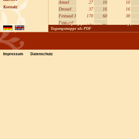
Amsel
27
16
10
Kontakt
Drossel
37
16
16
Festsaal I
170
60
38
Festsaal
zurück
Tagungspauschalen
Übernachtung für u
270
80
62
Tagungsmappe als PDF
II
Festsaal
400
III
Diese Raummieten gelten pro T
Impressum
Datenschutz
Tagungstechnik wird nach unser
berechnet.
Die Raumbereitstellungskosten e
unserer Tagungspauschalen mit 
von 6 Personen.